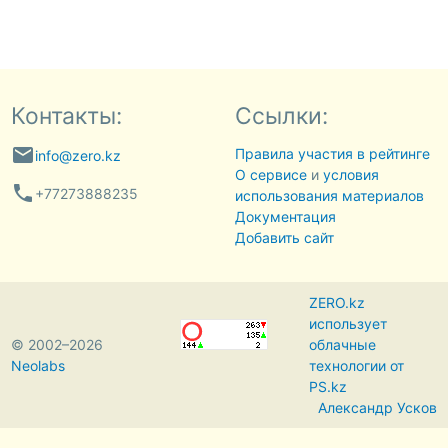
Контакты:
Ссылки:
email
Правила участия в рейтинге
info@zero.kz
О сервисе
и
условия
phone
+77273888235
использования материалов
Документация
Добавить сайт
ZERO.kz
использует
© 2002–2026
облачные
Neolabs
технологии от
PS.kz
Александр Усков