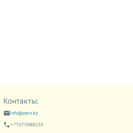
Контакты:
email
info@zero.kz
phone
+77273888235