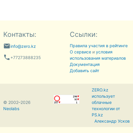
Контакты:
Ссылки:
email
Правила участия в рейтинге
info@zero.kz
О сервисе
и
условия
phone
+77273888235
использования материалов
Документация
Добавить сайт
ZERO.kz
использует
© 2002–2026
облачные
Neolabs
технологии от
PS.kz
Александр Усков