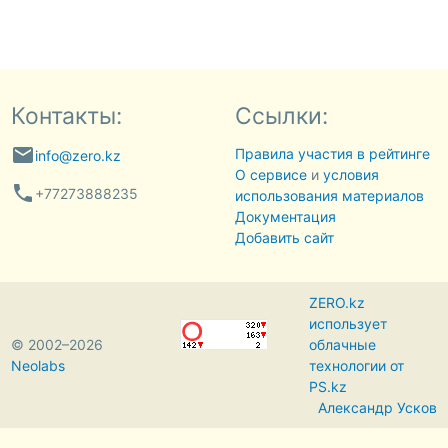
Контакты:
Ссылки:
email
Правила участия в рейтинге
info@zero.kz
О сервисе
и
условия
phone
+77273888235
использования материалов
Документация
Добавить сайт
ZERO.kz
использует
© 2002–2026
облачные
Neolabs
технологии от
PS.kz
Александр Усков