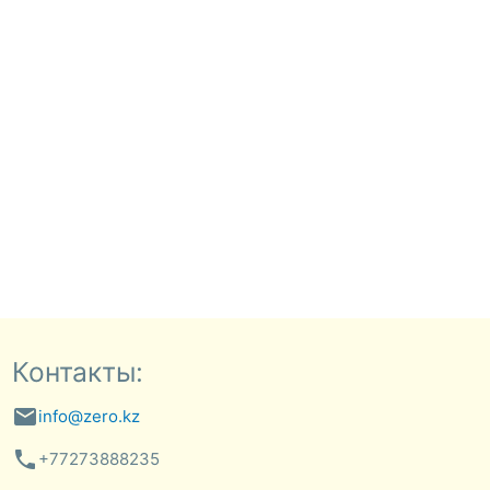
Контакты:
email
info@zero.kz
phone
+77273888235