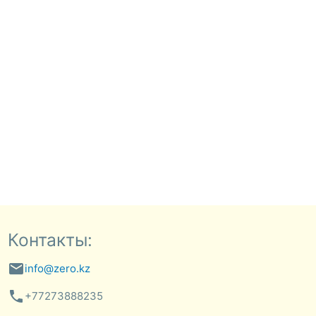
Контакты:
email
info@zero.kz
phone
+77273888235