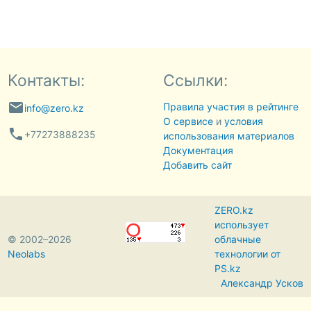
Контакты:
Ссылки:
email
Правила участия в рейтинге
info@zero.kz
О сервисе
и
условия
phone
+77273888235
использования материалов
Документация
Добавить сайт
ZERO.kz
использует
© 2002–2026
облачные
Neolabs
технологии от
PS.kz
Александр Усков