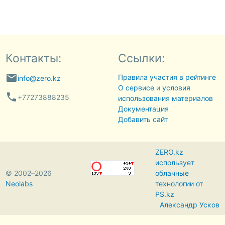
Контакты:
Ссылки:
email
Правила участия в рейтинге
info@zero.kz
О сервисе
и
условия
phone
+77273888235
использования материалов
Документация
Добавить сайт
ZERO.kz
использует
© 2002–2026
облачные
Neolabs
технологии от
PS.kz
Александр Усков