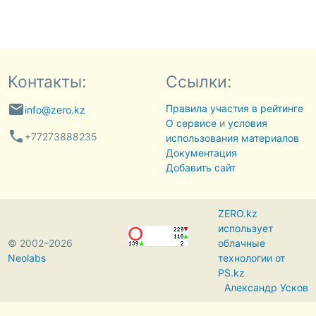
Контакты:
Ссылки:
email
Правила участия в рейтинге
info@zero.kz
О сервисе
и
условия
phone
+77273888235
использования материалов
Документация
Добавить сайт
ZERO.kz
использует
© 2002–2026
облачные
Neolabs
технологии от
PS.kz
Александр Усков