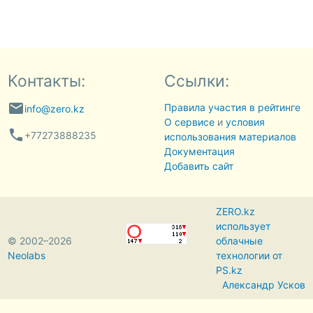
Контакты:
Ссылки:
email
Правила участия в рейтинге
info@zero.kz
О сервисе
и
условия
phone
+77273888235
использования материалов
Документация
Добавить сайт
ZERO.kz
использует
© 2002–2026
облачные
Neolabs
технологии от
PS.kz
Александр Усков