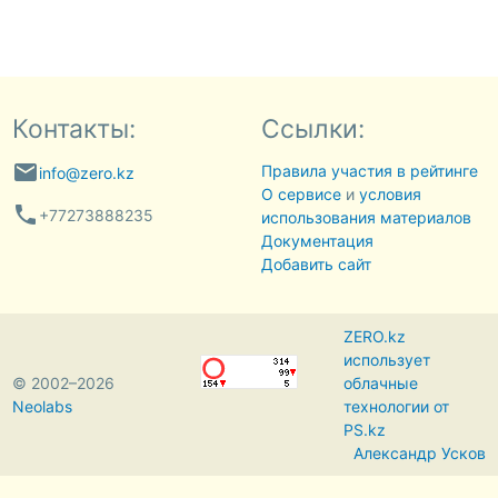
Контакты:
Ссылки:
email
Правила участия в рейтинге
info@zero.kz
О сервисе
и
условия
phone
+77273888235
использования материалов
Документация
Добавить сайт
ZERO.kz
использует
© 2002–2026
облачные
Neolabs
технологии от
PS.kz
Александр Усков