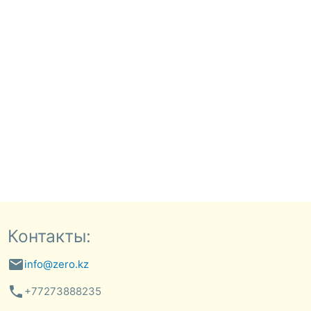
Контакты:
email
info@zero.kz
phone
+77273888235