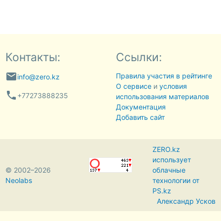
Контакты:
Ссылки:
email
Правила участия в рейтинге
info@zero.kz
О сервисе
и
условия
phone
+77273888235
использования материалов
Документация
Добавить сайт
ZERO.kz
использует
© 2002–2026
облачные
Neolabs
технологии от
PS.kz
Александр Усков