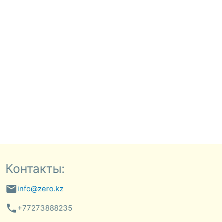
Контакты:
email
info@zero.kz
phone
+77273888235