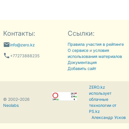
Контакты:
Ссылки:
email
Правила участия в рейтинге
info@zero.kz
О сервисе
и
условия
phone
+77273888235
использования материалов
Документация
Добавить сайт
ZERO.kz
использует
© 2002–2026
облачные
Neolabs
технологии от
PS.kz
Александр Усков