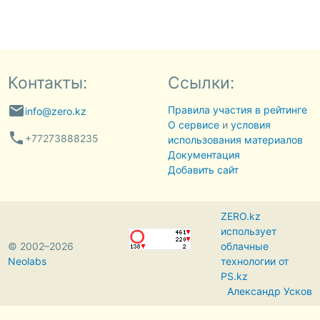
Контакты:
Ссылки:
email
Правила участия в рейтинге
info@zero.kz
О сервисе
и
условия
phone
+77273888235
использования материалов
Документация
Добавить сайт
ZERO.kz
использует
© 2002–2026
облачные
Neolabs
технологии от
PS.kz
Александр Усков