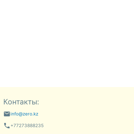
Контакты:
email
info@zero.kz
phone
+77273888235