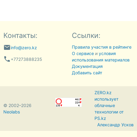
Контакты:
Ссылки:
email
Правила участия в рейтинге
info@zero.kz
О сервисе
и
условия
phone
+77273888235
использования материалов
Документация
Добавить сайт
ZERO.kz
использует
© 2002–2026
облачные
Neolabs
технологии от
PS.kz
Александр Усков