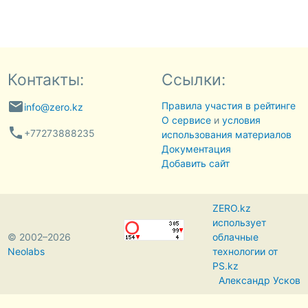
Контакты:
Ссылки:
email
Правила участия в рейтинге
info@zero.kz
О сервисе
и
условия
phone
+77273888235
использования материалов
Документация
Добавить сайт
ZERO.kz
использует
© 2002–2026
облачные
Neolabs
технологии от
PS.kz
Александр Усков