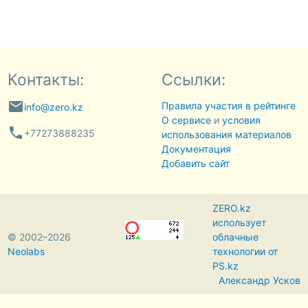
Контакты:
Ссылки:
email
Правила участия в рейтинге
info@zero.kz
О сервисе
и
условия
phone
+77273888235
использования материалов
Документация
Добавить сайт
ZERO.kz
использует
© 2002–2026
облачные
Neolabs
технологии от
PS.kz
Александр Усков