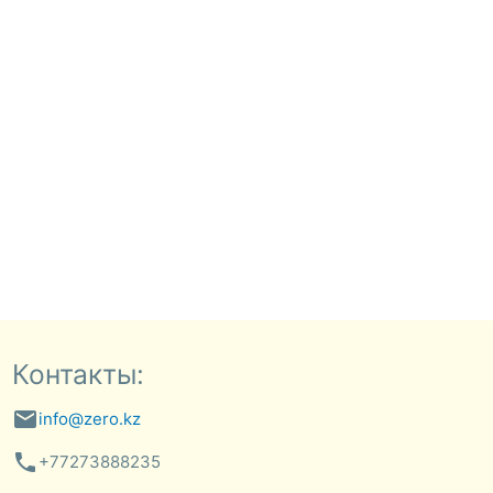
Контакты:
email
info@zero.kz
phone
+77273888235