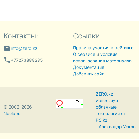
Контакты:
Ссылки:
email
Правила участия в рейтинге
info@zero.kz
О сервисе
и
условия
phone
+77273888235
использования материалов
Документация
Добавить сайт
ZERO.kz
использует
© 2002–2026
облачные
Neolabs
технологии от
PS.kz
Александр Усков