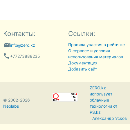
Контакты:
Ссылки:
email
Правила участия в рейтинге
info@zero.kz
О сервисе
и
условия
phone
+77273888235
использования материалов
Документация
Добавить сайт
ZERO.kz
использует
© 2002–2026
облачные
Neolabs
технологии от
PS.kz
Александр Усков