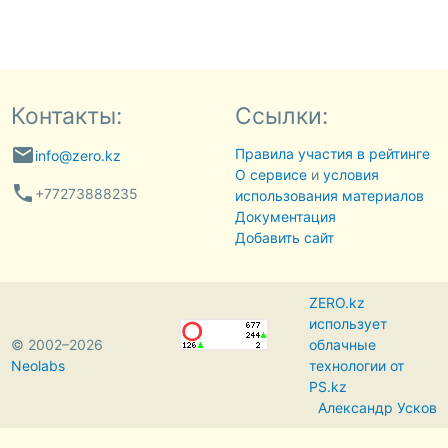
Контакты:
Ссылки:
email
Правила участия в рейтинге
info@zero.kz
О сервисе
и
условия
phone
+77273888235
использования материалов
Документация
Добавить сайт
ZERO.kz
использует
© 2002–2026
облачные
Neolabs
технологии от
PS.kz
Александр Усков