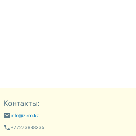
Контакты:
email
info@zero.kz
phone
+77273888235