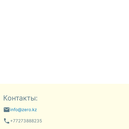
Контакты:
email
info@zero.kz
phone
+77273888235