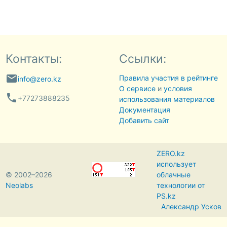
Контакты:
Ссылки:
email
Правила участия в рейтинге
info@zero.kz
О сервисе
и
условия
phone
+77273888235
использования материалов
Документация
Добавить сайт
ZERO.kz
использует
© 2002–2026
облачные
Neolabs
технологии от
PS.kz
Александр Усков