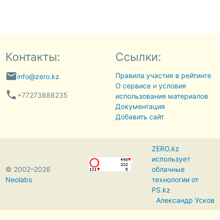
Контакты:
Ссылки:
email
Правила участия в рейтинге
info@zero.kz
О сервисе
и
условия
phone
+77273888235
использования материалов
Документация
Добавить сайт
ZERO.kz
использует
© 2002–2026
облачные
Neolabs
технологии от
PS.kz
Александр Усков