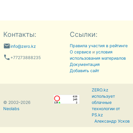
Контакты:
Ссылки:
email
Правила участия в рейтинге
info@zero.kz
О сервисе
и
условия
phone
+77273888235
использования материалов
Документация
Добавить сайт
ZERO.kz
использует
© 2002–2026
облачные
Neolabs
технологии от
PS.kz
Александр Усков