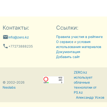
Контакты:
Ссылки:
email
Правила участия в рейтинге
info@zero.kz
О сервисе
и
условия
phone
+77273888235
использования материалов
Документация
Добавить сайт
ZERO.kz
использует
© 2002–2026
облачные
Neolabs
технологии от
PS.kz
Александр Усков