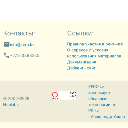
Контакты:
Ссылки:
email
Правила участия в рейтинге
info@zero.kz
О сервисе
и
условия
phone
+77273888235
использования материалов
Документация
Добавить сайт
ZERO.kz
использует
© 2002–2026
облачные
Neolabs
технологии от
PS.kz
Александр Усков