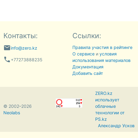
Контакты:
Ссылки:
email
Правила участия в рейтинге
info@zero.kz
О сервисе
и
условия
phone
+77273888235
использования материалов
Документация
Добавить сайт
ZERO.kz
использует
© 2002–2026
облачные
Neolabs
технологии от
PS.kz
Александр Усков