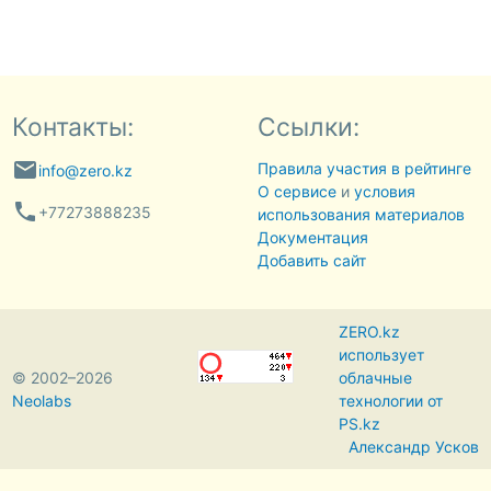
Контакты:
Ссылки:
email
Правила участия в рейтинге
info@zero.kz
О сервисе
и
условия
phone
+77273888235
использования материалов
Документация
Добавить сайт
ZERO.kz
использует
© 2002–2026
облачные
Neolabs
технологии от
PS.kz
Александр Усков