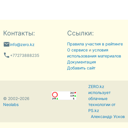
Контакты:
Ссылки:
email
Правила участия в рейтинге
info@zero.kz
О сервисе
и
условия
phone
+77273888235
использования материалов
Документация
Добавить сайт
ZERO.kz
использует
© 2002–2026
облачные
Neolabs
технологии от
PS.kz
Александр Усков