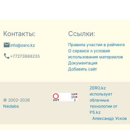
Контакты:
Ссылки:
email
Правила участия в рейтинге
info@zero.kz
О сервисе
и
условия
phone
+77273888235
использования материалов
Документация
Добавить сайт
ZERO.kz
использует
© 2002–2026
облачные
Neolabs
технологии от
PS.kz
Александр Усков