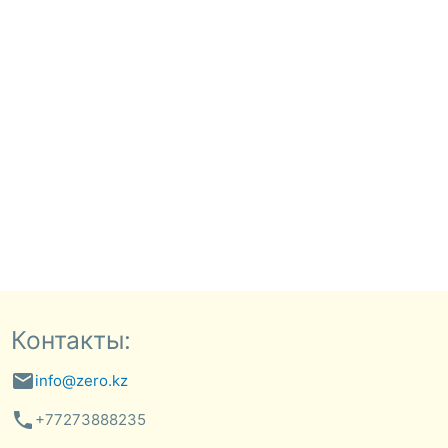
Контакты:
email
info@zero.kz
phone
+77273888235