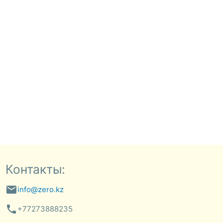
Контакты:
email
info@zero.kz
phone
+77273888235