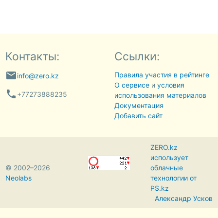
Контакты:
Ссылки:
email
Правила участия в рейтинге
info@zero.kz
О сервисе
и
условия
phone
+77273888235
использования материалов
Документация
Добавить сайт
ZERO.kz
использует
© 2002–2026
облачные
Neolabs
технологии от
PS.kz
Александр Усков