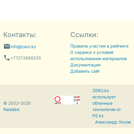
Контакты:
Ссылки:
email
Правила участия в рейтинге
info@zero.kz
О сервисе
и
условия
phone
+77273888235
использования материалов
Документация
Добавить сайт
ZERO.kz
использует
© 2002–2026
облачные
Neolabs
технологии от
PS.kz
Александр Усков