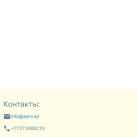
Контакты:
email
info@zero.kz
phone
+77273888235