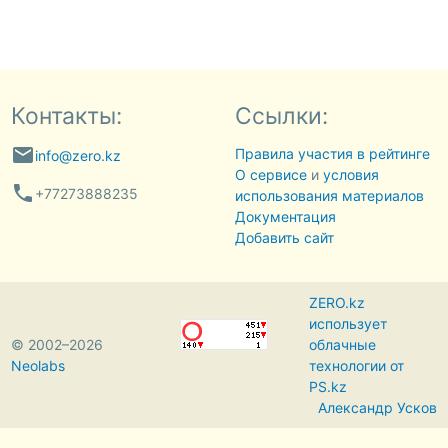
Контакты:
Ссылки:
email
Правила участия в рейтинге
info@zero.kz
О сервисе
и
условия
phone
+77273888235
использования материалов
Документация
Добавить сайт
ZERO.kz
использует
© 2002–2026
облачные
Neolabs
технологии от
PS.kz
Александр Усков