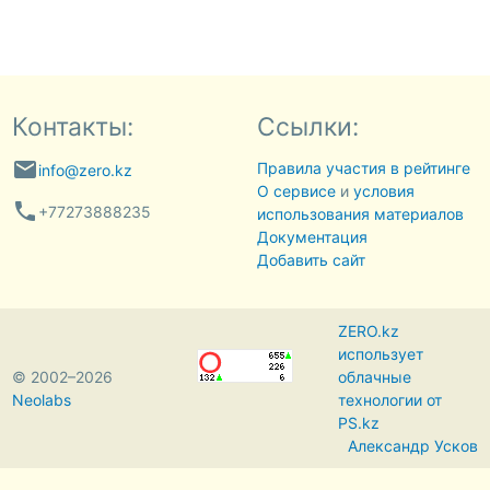
Контакты:
Ссылки:
email
Правила участия в рейтинге
info@zero.kz
О сервисе
и
условия
phone
+77273888235
использования материалов
Документация
Добавить сайт
ZERO.kz
использует
© 2002–2026
облачные
Neolabs
технологии от
PS.kz
Александр Усков