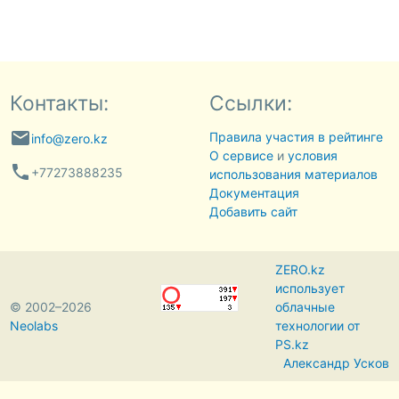
Контакты:
Ссылки:
email
Правила участия в рейтинге
info@zero.kz
О сервисе
и
условия
phone
+77273888235
использования материалов
Документация
Добавить сайт
ZERO.kz
использует
© 2002–2026
облачные
Neolabs
технологии от
PS.kz
Александр Усков