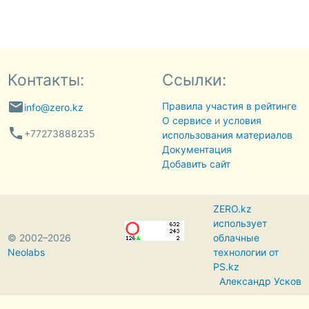
Контакты:
Ссылки:
email
Правила участия в рейтинге
info@zero.kz
О сервисе
и
условия
phone
+77273888235
использования материалов
Документация
Добавить сайт
ZERO.kz
использует
© 2002–2026
облачные
Neolabs
технологии от
PS.kz
Александр Усков