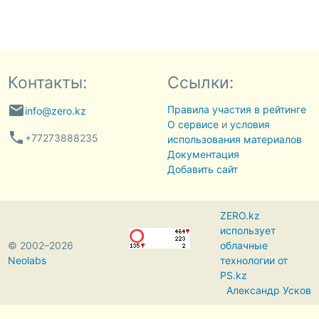
Контакты:
Ссылки:
email
Правила участия в рейтинге
info@zero.kz
О сервисе
и
условия
phone
+77273888235
использования материалов
Документация
Добавить сайт
ZERO.kz
использует
© 2002–2026
облачные
Neolabs
технологии от
PS.kz
Александр Усков