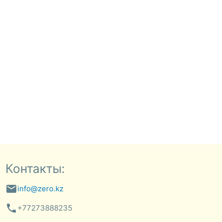
Контакты:
email
info@zero.kz
phone
+77273888235