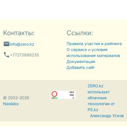
Контакты:
Ссылки:
email
Правила участия в рейтинге
info@zero.kz
О сервисе
и
условия
phone
+77273888235
использования материалов
Документация
Добавить сайт
ZERO.kz
использует
© 2002–2026
облачные
Neolabs
технологии от
PS.kz
Александр Усков