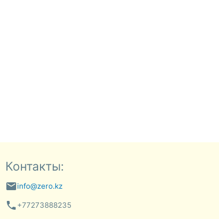
Контакты:
email
info@zero.kz
phone
+77273888235