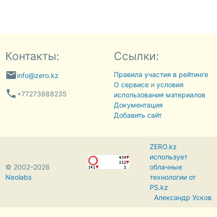
Контакты:
Ссылки:
email
Правила участия в рейтинге
info@zero.kz
О сервисе
и
условия
phone
+77273888235
использования материалов
Документация
Добавить сайт
ZERO.kz
использует
© 2002–2026
облачные
Neolabs
технологии от
PS.kz
Александр Усков