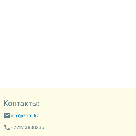
Контакты:
email
info@zero.kz
phone
+77273888235